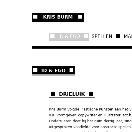
Ju
KRIS BURM
ID & EGO
SPELLEN
MA
ID & EGO
DRIELUIK
Kris Burm volgde Plastische Kunsten aan het Si
o.a. vormgever, copywriter en illustrator, tot
Ondertussen doet hij het ruim dertig jaar, sind
uitgesproken voorliefde voor abstracte spellen 