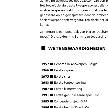
aanleiding geweest tot het opzetten van een pr
Het betreft de abstracte tweepersoonsspellen d
abstracte spellen niet thuishoren in het spel
gebaseerd op en geïnspireerd door de probeerse
spelontwerper heeft vergaard, ten doele het a
kunst.
Zijn motto is een uitspraak van Marcel Ducham
meer.” Dit is, aldus Kris Burm, van toepassing
WETENSWAARDIGHEDEN
1957
Geboren in Antwerpen, België
1966
Eerste sigaret
1975
Eerste snor
1983
Eerste tentoonstelling
1987
Eerste klimervaring
1991
Eerste gepubliceerde spel: INVERS
1995
Conceptie project GIPF
1996
Eerste bedrijf: Don & Co